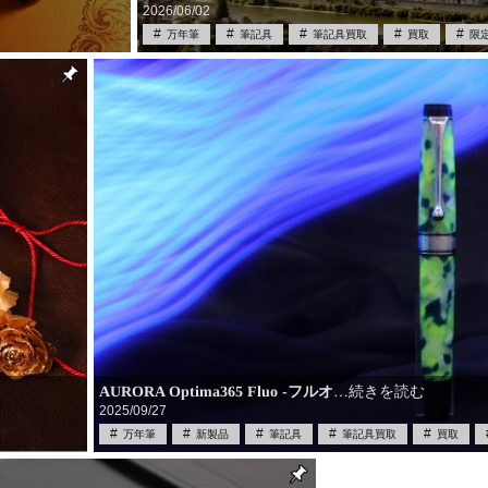
2026/06/02
万年筆
筆記具
筆記具買取
買取
限
AURORA Optima365 Fluo -フルオ
…続きを読む
2025/09/27
万年筆
新製品
筆記具
筆記具買取
買取