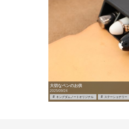
大切なペンのお供
2025/09/24
キングダムノートオリジナル
ステーショナリー
筆記具買取
買取
限定品
雑学