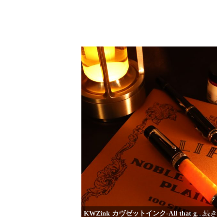
KWZink カヴゼットインク-All that g
…続き