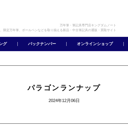
万年筆・筆記具専門店キングダムノート
、限定万年筆、ボールペンなどを取り揃える新品・中古筆記具の通販・買取サイト
オンラインショップ
バックナンバー
ング
パラゴンランナップ
2024年12月06日