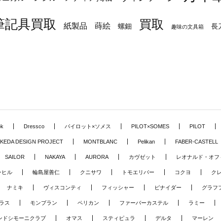
筆記具買取
買取
蒔絵
紙製品
長
螺鈿
趣味の文具箱
ok
Dressco
パイロット×ソメス
PILOT×SOMES
PILOT
KEDA DESIGN PROJECT
MONTBLANC
Pelikan
FABER-CASTELL
SAILOR
NAKAYA
AURORA
カヴゼット
レオナルド・オフ
ンヒル
輪島屋善仁
クニサワ
トモエリバー
コクヨ
ク
ナミキ
ヴィスコンティ
フィッシャー
ピナイダー
グラフ
ラス
モンブラン
ペリカン
ファーバーカステル
ラミー
ンドシモーニクラブ
オマス
スティピュラ
デルタ
マーレン