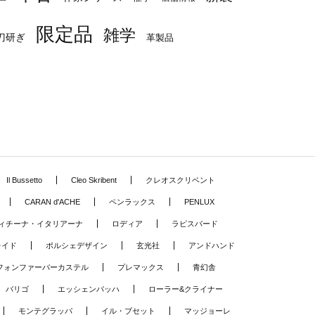
限定品
雑学
刀研ぎ
革製品
Il Bussetto
Cleo Skribent
クレオスクリベント
CARAN d'ACHE
ペンラックス
PENLUX
ィチーナ・イタリアーナ
ロディア
ラピスバード
レイド
ポルシェデザイン
玄光社
アンドハンド
フォンファーバーカステル
プレマックス
青幻舎
バリゴ
エッシェンバッハ
ローラー&クライナー
モンテグラッパ
イル・ブセット
マッジョーレ