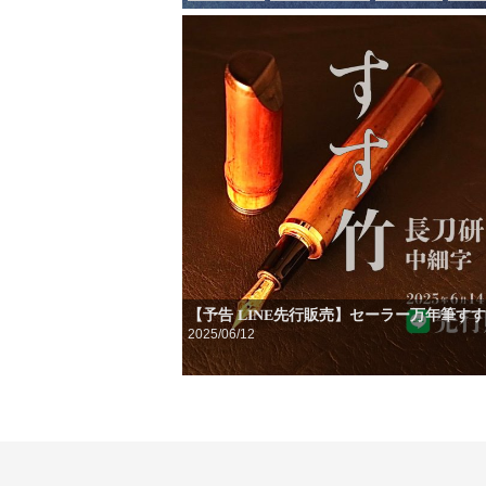
筆記具
筆記具買取
限定品
雑学
【予告 LINE先行販売】セーラー万年筆す
2025/06/12