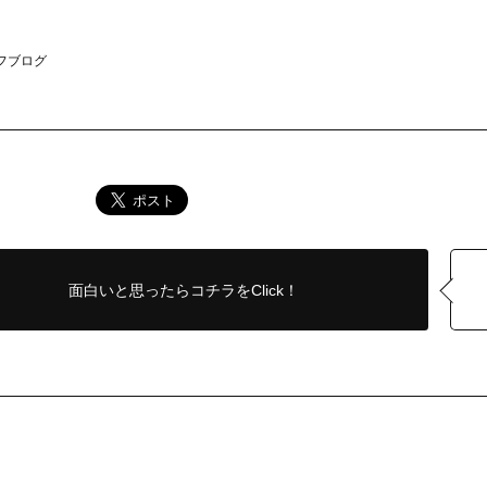
フブログ
面白いと思ったら
コチラをClick！