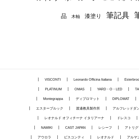
筆記具
品
漆塗り
木軸
VISCONTI
Leonardo Officina Italiana
Esterbro
PLATINUM
OMAS
YARD・O・LED
TA
Montegrappa
ディプロマット
DIPLOMAT
エスターブルック
渡邊教具製作所
アルフレッドダ
レオナルド オフィチーナ イタリアーナ
ドレスコ
NAMIKI
CAST JAPAN
レシーフ
アトリグ
アウロラ
ビスコンティ
レオナルド
アルマ