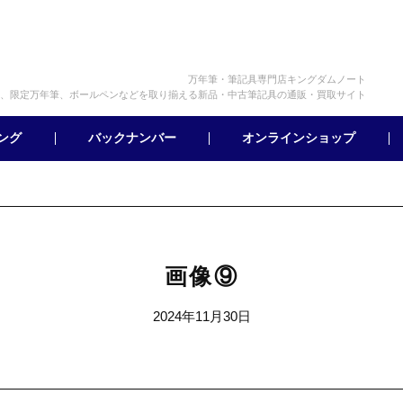
万年筆・筆記具専門店キングダムノート
、限定万年筆、ボールペンなどを取り揃える新品・中古筆記具の通販・買取サイト
オンラインショップ
バックナンバー
ング
画像⑨
2024年11月30日