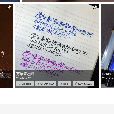
す竹
万年筆と紙
Peli
2024/09/21
2025/09
Dressco
GRAPHILO
kleid
KUNISAWA
PERPANEP
TomoeRiver
インク
インク沼
ノート
ボトルインク
万年筆
筆記具
筆記具買取
紙製品
買取