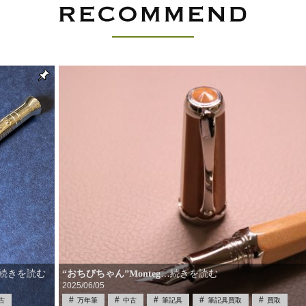
“おちびちゃん”Monteg
…続きを読む
続きを読む
2025/06/05
古
万年筆
中古
筆記具
筆記具買取
買取