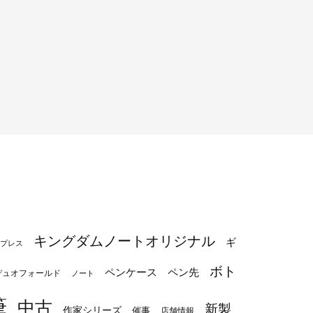
キングダムノートオリジナル
ギ
プレス
ボト
ペンケース
ペン先
デュオフォールド
ノート
筆
中古
新製
作家シリーズ
催事
店舗情報