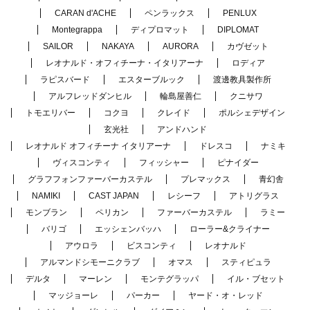
CARAN d'ACHE
ペンラックス
PENLUX
Montegrappa
ディプロマット
DIPLOMAT
SAILOR
NAKAYA
AURORA
カヴゼット
レオナルド・オフィチーナ・イタリアーナ
ロディア
ラピスバード
エスターブルック
渡邊教具製作所
アルフレッドダンヒル
輪島屋善仁
クニサワ
トモエリバー
コクヨ
クレイド
ポルシェデザイン
玄光社
アンドハンド
レオナルド オフィチーナ イタリアーナ
ドレスコ
ナミキ
ヴィスコンティ
フィッシャー
ピナイダー
グラフフォンファーバーカステル
プレマックス
青幻舎
NAMIKI
CAST JAPAN
レシーフ
アトリグラス
モンブラン
ペリカン
ファーバーカステル
ラミー
バリゴ
エッシェンバッハ
ローラー&クライナー
アウロラ
ビスコンティ
レオナルド
アルマンドシモーニクラブ
オマス
スティピュラ
デルタ
マーレン
モンテグラッパ
イル・ブセット
マッジョーレ
パーカー
ヤード・オ・レッド