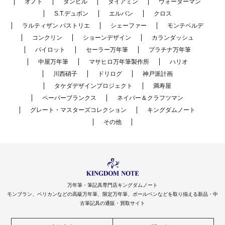
オノト
ダンヒル
ダイアミン
ウォーターマン
S.T.デュポン
エルバン
クロス
ラルティザン パストリエ
シェーファー
モンテベルデ
コンクリン
ショーンデザイン
カランダッシュ
パイロット
セーラー万年筆
プラチナ万年筆
中屋万年筆
マサヒロ万年筆製作所
ハリオ
川西硝子
ドリログ
神戸派計画
タケダデザインプロジェクト
満寿屋
ペーパーブランクス
ネイバー＆クラフツマン
グレート・マスターズコレクション
キングダムノート
その他
万年筆・筆記具専門店キングダムノート
モンブラン、ペリカンなどの高級万年筆、限定万年筆、ボールペンなどを取り揃える新品・中
古筆記具の通販・買取サイト