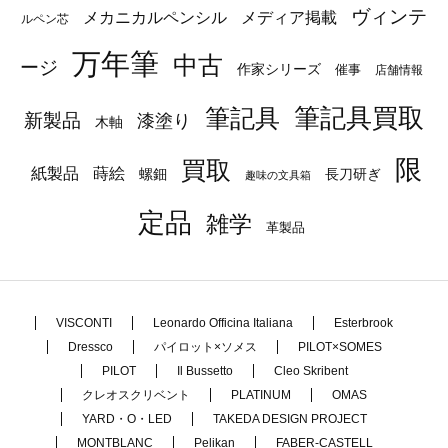
ヴィンテ
メカニカルペンシル
メディア掲載
ルペン芯
万年筆
中古
ージ
作家シリーズ
催事
店舗情報
筆記具
筆記具買取
新製品
漆塗り
木軸
限
買取
蒔絵
紙製品
長刀研ぎ
螺鈿
趣味の文具箱
定品
雑学
革製品
VISCONTI
Leonardo Officina Italiana
Esterbrook
Dressco
パイロット×ソメス
PILOT×SOMES
PILOT
Il Bussetto
Cleo Skribent
クレオスクリベント
PLATINUM
OMAS
YARD・O・LED
TAKEDA DESIGN PROJECT
MONTBLANC
Pelikan
FABER-CASTELL