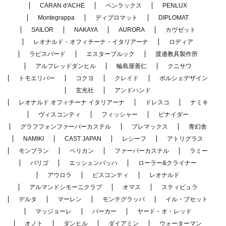
CARAN d'ACHE
ペンラックス
PENLUX
Montegrappa
ディプロマット
DIPLOMAT
SAILOR
NAKAYA
AURORA
カヴゼット
レオナルド・オフィチーナ・イタリアーナ
ロディア
ラピスバード
エスターブルック
渡邊教具製作所
アルフレッドダンヒル
輪島屋善仁
クニサワ
トモエリバー
コクヨ
クレイド
ポルシェデザイン
玄光社
アンドハンド
レオナルド オフィチーナ イタリアーナ
ドレスコ
ナミキ
ヴィスコンティ
フィッシャー
ピナイダー
グラフフォンファーバーカステル
プレマックス
青幻舎
NAMIKI
CAST JAPAN
レシーフ
アトリグラス
モンブラン
ペリカン
ファーバーカステル
ラミー
バリゴ
エッシェンバッハ
ローラー&クライナー
アウロラ
ビスコンティ
レオナルド
アルマンドシモーニクラブ
オマス
スティピュラ
デルタ
マーレン
モンテグラッパ
イル・ブセット
マッジョーレ
パーカー
ヤード・オ・レッド
オノト
ダンヒル
ダイアミン
ウォーターマン