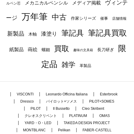
ヴィンテ
メカニカルペンシル
メディア掲載
ルペン芯
万年筆
中古
ージ
作家シリーズ
催事
店舗情報
筆記具
筆記具買取
新製品
漆塗り
木軸
限
買取
蒔絵
紙製品
長刀研ぎ
螺鈿
趣味の文具箱
定品
雑学
革製品
VISCONTI
Leonardo Officina Italiana
Esterbrook
Dressco
パイロット×ソメス
PILOT×SOMES
PILOT
Il Bussetto
Cleo Skribent
クレオスクリベント
PLATINUM
OMAS
YARD・O・LED
TAKEDA DESIGN PROJECT
MONTBLANC
Pelikan
FABER-CASTELL