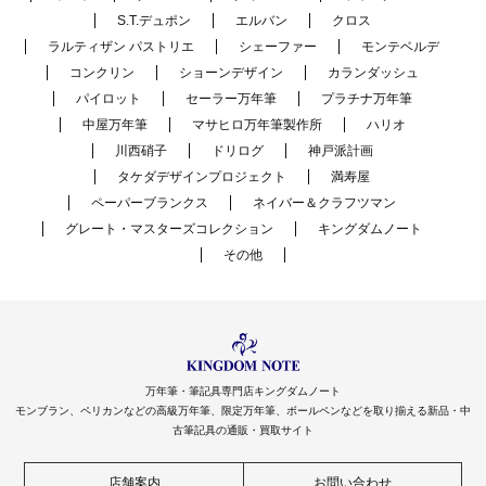
S.T.デュポン
エルバン
クロス
ラルティザン パストリエ
シェーファー
モンテベルデ
コンクリン
ショーンデザイン
カランダッシュ
パイロット
セーラー万年筆
プラチナ万年筆
中屋万年筆
マサヒロ万年筆製作所
ハリオ
川西硝子
ドリログ
神戸派計画
タケダデザインプロジェクト
満寿屋
ペーパーブランクス
ネイバー＆クラフツマン
グレート・マスターズコレクション
キングダムノート
その他
万年筆・筆記具専門店キングダムノート
モンブラン、ペリカンなどの高級万年筆、限定万年筆、ボールペンなどを取り揃える新品・中
古筆記具の通販・買取サイト
店舗案内
お問い合わせ