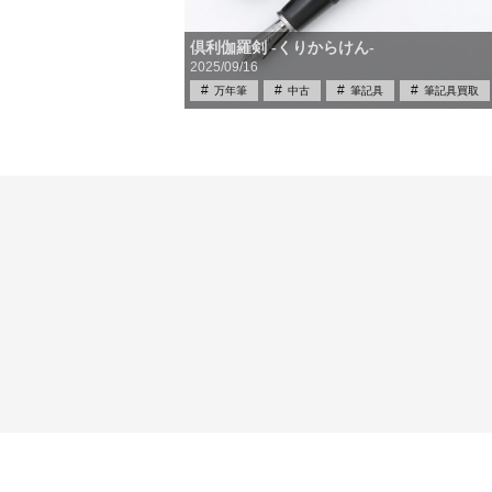
倶利伽羅剣 -くりからけん-
2025/09/16
万年筆
中古
筆記具
筆記具買取
買取
限定品
雑学