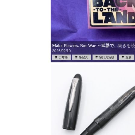
Make Flowers, Not War ～武器で
…続きを
2026/02/10
万年筆
筆記具
筆記具買取
買取