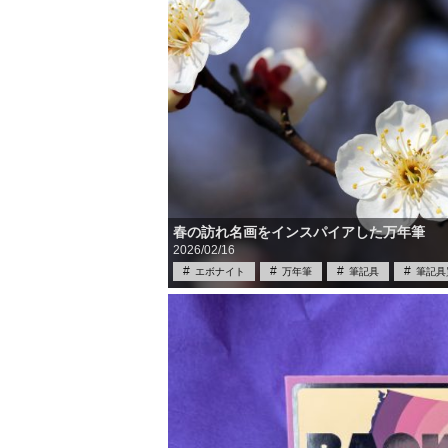
春の訪れ名画をインスパイアした万年筆
2026/02/16
エボナイト
万年筆
筆記具
筆記具
雑学