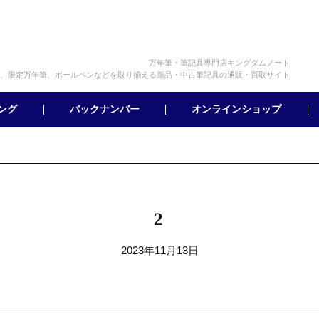
万年筆・筆記具専門店キングダムノート
、限定万年筆、ボールペンなどを取り揃える新品・中古筆記具の通販・買取サイト
オンラインショップ
バックナンバー
ング
2
2023年11月13日