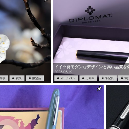
ドイツ発モダンなデザインと高い品質を
2025/05/19
買取
買取
限定品
ボールペン
万年筆
筆記具
筆