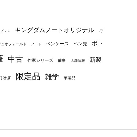
キングダムノートオリジナル
ギ
プレス
ボト
ペンケース
ペン先
デュオフォールド
ノート
筆
中古
新製
作家シリーズ
催事
店舗情報
限定品
雑学
刀研ぎ
革製品