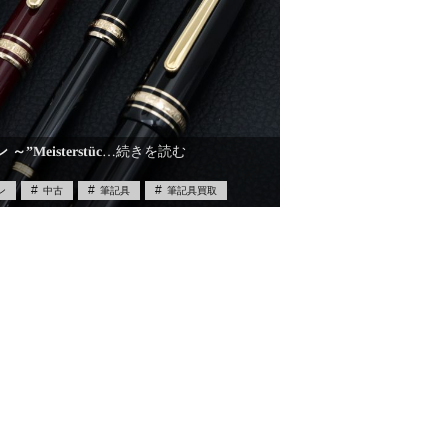
”Meisterstüc
…続きを読む
ン
中古
筆記具
筆記具買取