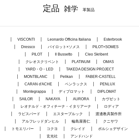
定品
雑学
革製品
VISCONTI
Leonardo Officina Italiana
Esterbrook
Dressco
パイロット×ソメス
PILOT×SOMES
PILOT
Il Bussetto
Cleo Skribent
クレオスクリベント
PLATINUM
OMAS
YARD・O・LED
TAKEDA DESIGN PROJECT
MONTBLANC
Pelikan
FABER-CASTELL
CARAN d'ACHE
ペンラックス
PENLUX
Montegrappa
ディプロマット
DIPLOMAT
SAILOR
NAKAYA
AURORA
カヴゼット
レオナルド・オフィチーナ・イタリアーナ
ロディア
ラピスバード
エスターブルック
渡邊教具製作所
アルフレッドダンヒル
輪島屋善仁
クニサワ
トモエリバー
コクヨ
クレイド
ポルシェデザイン
玄光社
アンドハンド