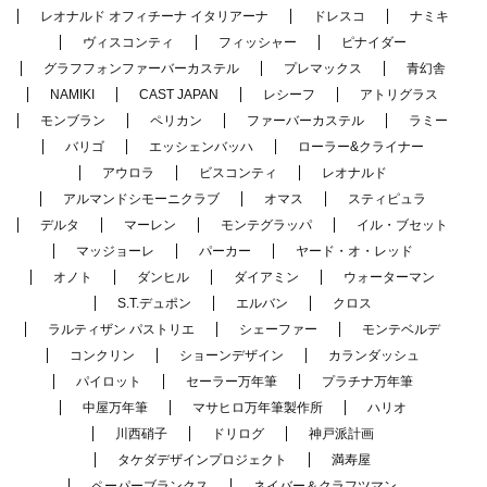
レオナルド オフィチーナ イタリアーナ
ドレスコ
ナミキ
ヴィスコンティ
フィッシャー
ピナイダー
グラフフォンファーバーカステル
プレマックス
青幻舎
NAMIKI
CAST JAPAN
レシーフ
アトリグラス
モンブラン
ペリカン
ファーバーカステル
ラミー
バリゴ
エッシェンバッハ
ローラー&クライナー
アウロラ
ビスコンティ
レオナルド
アルマンドシモーニクラブ
オマス
スティピュラ
デルタ
マーレン
モンテグラッパ
イル・ブセット
マッジョーレ
パーカー
ヤード・オ・レッド
オノト
ダンヒル
ダイアミン
ウォーターマン
S.T.デュポン
エルバン
クロス
ラルティザン パストリエ
シェーファー
モンテベルデ
コンクリン
ショーンデザイン
カランダッシュ
パイロット
セーラー万年筆
プラチナ万年筆
中屋万年筆
マサヒロ万年筆製作所
ハリオ
川西硝子
ドリログ
神戸派計画
タケダデザインプロジェクト
満寿屋
ペーパーブランクス
ネイバー＆クラフツマン