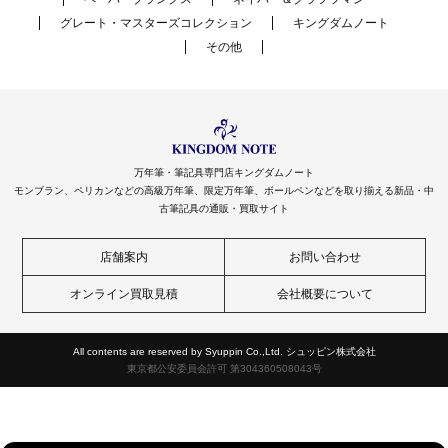
グレート・マスターズコレクション
キングダムノート
その他
万年筆・筆記具専門店キングダムノート
モンブラン、ペリカンなどの高級万年筆、限定万年筆、ボールペンなどを取り揃える新品・中
古筆記具の通販・買取サイト
店舗案内
お問い合わせ
オンライン買取見積
会社概要について
All contents are reserved by Syuppin Co.,Ltd. シュッピン株式会社
東京都公安委員会許可 第304360508043号