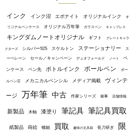
インク
インク沼
エボナイト
オリジナルインク
オ
オリジナル万年筆
リジナルペンケース
ガラスペン
キャップレス
キングダムノートオリジナル
ギフト
グレートキャラ
ステーショナリー
シルバー925
スケルトン
ス
クターズ
ペ
セール／キャンペーン
ーベレーン
デュオフォールド
ノート
ボールペン
ボトルインク
ンケース
ペン先
ボー
ヴィンテ
メカニカルペンシル
メディア掲載
ルペン芯
万年筆
中古
ージ
作家シリーズ
催事
店舗情報
筆記具
筆記具買取
新製品
漆塗り
木軸
限
買取
蒔絵
紙製品
長刀研ぎ
螺鈿
趣味の文具箱