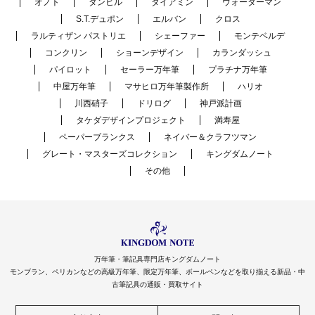
オノト
ダンヒル
ダイアミン
ウォーターマン
S.T.デュポン
エルバン
クロス
ラルティザン パストリエ
シェーファー
モンテベルデ
コンクリン
ショーンデザイン
カランダッシュ
パイロット
セーラー万年筆
プラチナ万年筆
中屋万年筆
マサヒロ万年筆製作所
ハリオ
川西硝子
ドリログ
神戸派計画
タケダデザインプロジェクト
満寿屋
ペーパーブランクス
ネイバー＆クラフツマン
グレート・マスターズコレクション
キングダムノート
その他
万年筆・筆記具専門店キングダムノート
モンブラン、ペリカンなどの高級万年筆、限定万年筆、ボールペンなどを取り揃える新品・中
古筆記具の通販・買取サイト