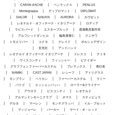
CARAN d'ACHE
ペンラックス
PENLUX
Montegrappa
ディプロマット
DIPLOMAT
SAILOR
NAKAYA
AURORA
カヴゼット
レオナルド・オフィチーナ・イタリアーナ
ロディア
ラピスバード
エスターブルック
渡邊教具製作所
アルフレッドダンヒル
輪島屋善仁
クニサワ
トモエリバー
コクヨ
クレイド
ポルシェデザイン
玄光社
アンドハンド
レオナルド オフィチーナ イタリアーナ
ドレスコ
ナミキ
ヴィスコンティ
フィッシャー
ピナイダー
グラフフォンファーバーカステル
プレマックス
青幻舎
NAMIKI
CAST JAPAN
レシーフ
アトリグラス
モンブラン
ペリカン
ファーバーカステル
ラミー
バリゴ
エッシェンバッハ
ローラー&クライナー
アウロラ
ビスコンティ
レオナルド
アルマンドシモーニクラブ
オマス
スティピュラ
デルタ
マーレン
モンテグラッパ
イル・ブセット
マッジョーレ
パーカー
ヤード・オ・レッド