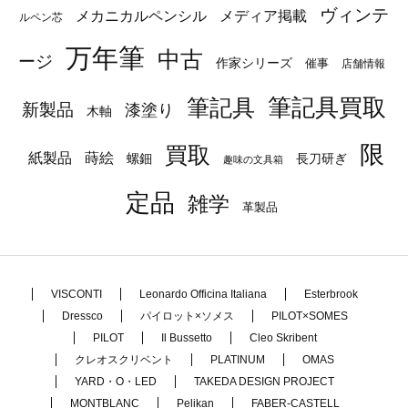
ヴィンテ
メカニカルペンシル
メディア掲載
ルペン芯
万年筆
中古
ージ
作家シリーズ
催事
店舗情報
筆記具
筆記具買取
新製品
漆塗り
木軸
限
買取
蒔絵
紙製品
長刀研ぎ
螺鈿
趣味の文具箱
定品
雑学
革製品
VISCONTI
Leonardo Officina Italiana
Esterbrook
Dressco
パイロット×ソメス
PILOT×SOMES
PILOT
Il Bussetto
Cleo Skribent
クレオスクリベント
PLATINUM
OMAS
YARD・O・LED
TAKEDA DESIGN PROJECT
MONTBLANC
Pelikan
FABER-CASTELL