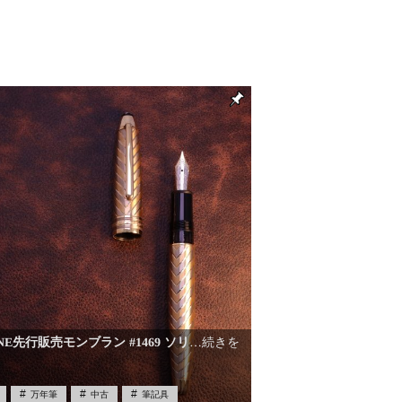
NE先行販売モンブラン #1469 ソリ
…続きを
万年筆
中古
筆記具