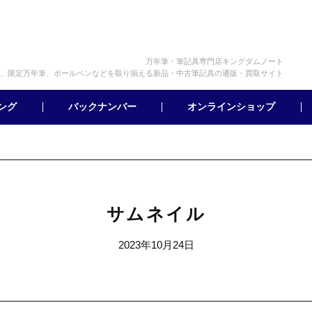
万年筆・筆記具専門店キングダムノート
、限定万年筆、ボールペンなどを取り揃える新品・中古筆記具の通販・買取サイト
オンラインショップ
バックナンバー
ング
サムネイル
2023年10月24日