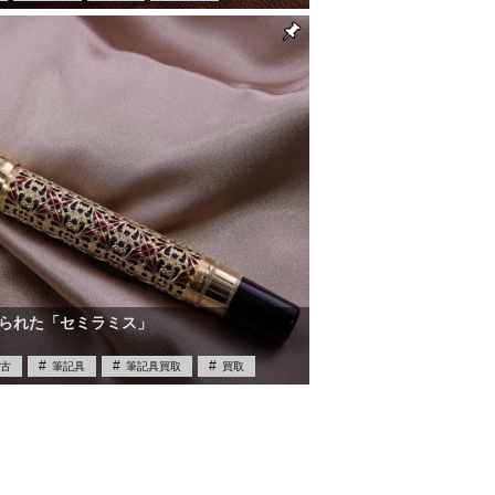
買取
金無垢
てられた「セミラミス」
古
筆記具
筆記具買取
買取