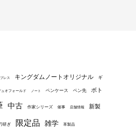
キングダムノートオリジナル
ギ
プレス
ボト
ペンケース
ペン先
デュオフォールド
ノート
筆
中古
新製
作家シリーズ
催事
店舗情報
限定品
雑学
刀研ぎ
革製品