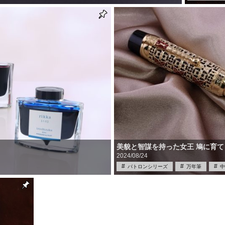
筆記具買取
美貌と智謀を持った女王 鳩に育
2024/08/24
パトロンシリーズ
万年筆
中
限定品
雑学