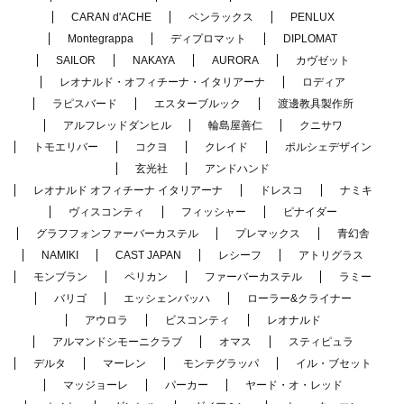
CARAN d'ACHE
ペンラックス
PENLUX
Montegrappa
ディプロマット
DIPLOMAT
SAILOR
NAKAYA
AURORA
カヴゼット
レオナルド・オフィチーナ・イタリアーナ
ロディア
ラピスバード
エスターブルック
渡邊教具製作所
アルフレッドダンヒル
輪島屋善仁
クニサワ
トモエリバー
コクヨ
クレイド
ポルシェデザイン
玄光社
アンドハンド
レオナルド オフィチーナ イタリアーナ
ドレスコ
ナミキ
ヴィスコンティ
フィッシャー
ピナイダー
グラフフォンファーバーカステル
プレマックス
青幻舎
NAMIKI
CAST JAPAN
レシーフ
アトリグラス
モンブラン
ペリカン
ファーバーカステル
ラミー
バリゴ
エッシェンバッハ
ローラー&クライナー
アウロラ
ビスコンティ
レオナルド
アルマンドシモーニクラブ
オマス
スティピュラ
デルタ
マーレン
モンテグラッパ
イル・ブセット
マッジョーレ
パーカー
ヤード・オ・レッド