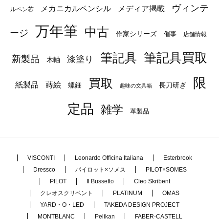
ヴィンテ
メカニカルペンシル
メディア掲載
ルペン芯
万年筆
中古
ージ
作家シリーズ
催事
店舗情報
筆記具
筆記具買取
新製品
漆塗り
木軸
限
買取
蒔絵
紙製品
長刀研ぎ
螺鈿
趣味の文具箱
定品
雑学
革製品
VISCONTI
Leonardo Officina Italiana
Esterbrook
Dressco
パイロット×ソメス
PILOT×SOMES
PILOT
Il Bussetto
Cleo Skribent
クレオスクリベント
PLATINUM
OMAS
YARD・O・LED
TAKEDA DESIGN PROJECT
MONTBLANC
Pelikan
FABER-CASTELL