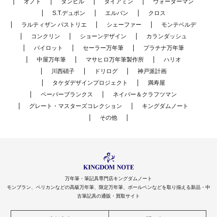
オノト
ダンヒル
ダイアミン
ウォーターマン
S.T.デュポン
エルバン
クロス
ラルティザン パストリエ
シェーファー
モンテベルデ
コンクリン
ショーンデザイン
カランダッシュ
パイロット
セーラー万年筆
プラチナ万年筆
中屋万年筆
マサヒロ万年筆製作所
ハリオ
川西硝子
ドリログ
神戸派計画
タケダデザインプロジェクト
満寿屋
ペーパーブランクス
ネイバー＆クラフツマン
グレート・マスターズコレクション
キングダムノート
その他
万年筆・筆記具専門店キングダムノート
モンブラン、ペリカンなどの高級万年筆、限定万年筆、ボールペンなどを取り揃える新品・中
古筆記具の通販・買取サイト