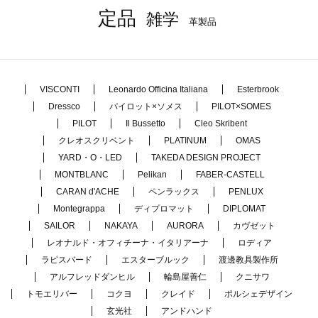
定品
雑学
革製品
VISCONTI
Leonardo Officina Italiana
Esterbrook
Dressco
パイロット×ソメス
PILOT×SOMES
PILOT
Il Bussetto
Cleo Skribent
クレオスクリベント
PLATINUM
OMAS
YARD・O・LED
TAKEDA DESIGN PROJECT
MONTBLANC
Pelikan
FABER-CASTELL
CARAN d'ACHE
ペンラックス
PENLUX
Montegrappa
ディプロマット
DIPLOMAT
SAILOR
NAKAYA
AURORA
カヴゼット
レオナルド・オフィチーナ・イタリアーナ
ロディア
ラピスバード
エスターブルック
渡邊教具製作所
アルフレッドダンヒル
輪島屋善仁
クニサワ
トモエリバー
コクヨ
クレイド
ポルシェデザイン
玄光社
アンドハンド