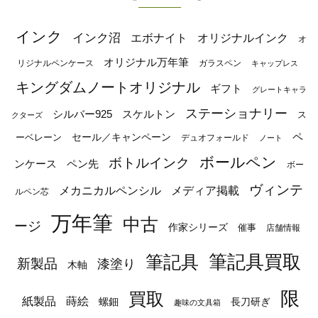
インク
インク沼
エボナイト
オリジナルインク
オ
オリジナル万年筆
リジナルペンケース
ガラスペン
キャップレス
キングダムノートオリジナル
ギフト
グレートキャラ
ステーショナリー
シルバー925
スケルトン
ス
クターズ
ペ
セール／キャンペーン
ーベレーン
デュオフォールド
ノート
ボールペン
ボトルインク
ンケース
ペン先
ボー
ヴィンテ
メカニカルペンシル
メディア掲載
ルペン芯
万年筆
中古
ージ
作家シリーズ
催事
店舗情報
筆記具
筆記具買取
新製品
漆塗り
木軸
限
買取
蒔絵
紙製品
長刀研ぎ
螺鈿
趣味の文具箱