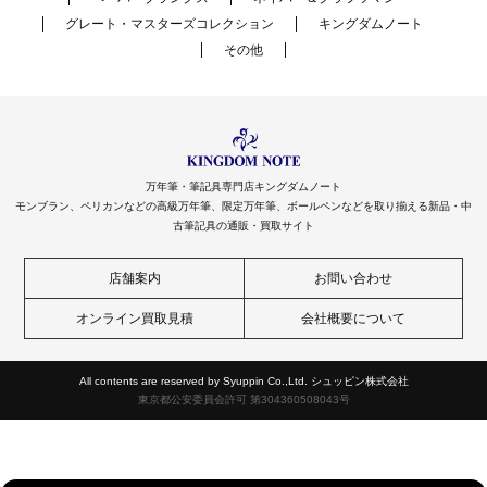
グレート・マスターズコレクション
キングダムノート
その他
万年筆・筆記具専門店キングダムノート
モンブラン、ペリカンなどの高級万年筆、限定万年筆、ボールペンなどを取り揃える新品・中
古筆記具の通販・買取サイト
店舗案内
お問い合わせ
オンライン買取見積
会社概要について
All contents are reserved by Syuppin Co.,Ltd. シュッピン株式会社
東京都公安委員会許可 第304360508043号