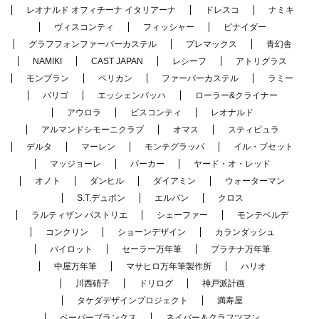
レオナルド オフィチーナ イタリアーナ
ドレスコ
ナミキ
ヴィスコンティ
フィッシャー
ピナイダー
グラフフォンファーバーカステル
プレマックス
青幻舎
NAMIKI
CAST JAPAN
レシーフ
アトリグラス
モンブラン
ペリカン
ファーバーカステル
ラミー
バリゴ
エッシェンバッハ
ローラー&クライナー
アウロラ
ビスコンティ
レオナルド
アルマンドシモーニクラブ
オマス
スティピュラ
デルタ
マーレン
モンテグラッパ
イル・ブセット
マッジョーレ
パーカー
ヤード・オ・レッド
オノト
ダンヒル
ダイアミン
ウォーターマン
S.T.デュポン
エルバン
クロス
ラルティザン パストリエ
シェーファー
モンテベルデ
コンクリン
ショーンデザイン
カランダッシュ
パイロット
セーラー万年筆
プラチナ万年筆
中屋万年筆
マサヒロ万年筆製作所
ハリオ
川西硝子
ドリログ
神戸派計画
タケダデザインプロジェクト
満寿屋
ペーパーブランクス
ネイバー＆クラフツマン