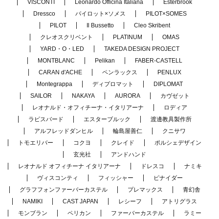
VISCONTI
Leonardo Officina Italiana
Esterbrook
Dressco
パイロット×ソメス
PILOT×SOMES
PILOT
Il Bussetto
Cleo Skribent
クレオスクリベント
PLATINUM
OMAS
YARD・O・LED
TAKEDA DESIGN PROJECT
MONTBLANC
Pelikan
FABER-CASTELL
CARAN d'ACHE
ペンラックス
PENLUX
Montegrappa
ディプロマット
DIPLOMAT
SAILOR
NAKAYA
AURORA
カヴゼット
レオナルド・オフィチーナ・イタリアーナ
ロディア
ラピスバード
エスターブルック
渡邊教具製作所
アルフレッドダンヒル
輪島屋善仁
クニサワ
トモエリバー
コクヨ
クレイド
ポルシェデザイン
玄光社
アンドハンド
レオナルド オフィチーナ イタリアーナ
ドレスコ
ナミキ
ヴィスコンティ
フィッシャー
ピナイダー
グラフフォンファーバーカステル
プレマックス
青幻舎
NAMIKI
CAST JAPAN
レシーフ
アトリグラス
モンブラン
ペリカン
ファーバーカステル
ラミー