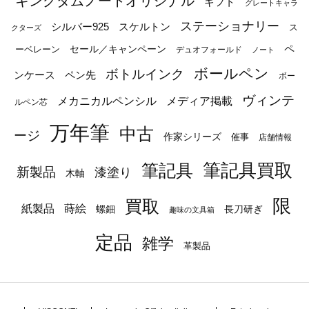
キングダムノートオリジナル
ギフト
グレートキャラ
ステーショナリー
シルバー925
スケルトン
ス
クターズ
ペ
セール／キャンペーン
ーベレーン
デュオフォールド
ノート
ボールペン
ボトルインク
ンケース
ペン先
ボー
ヴィンテ
メカニカルペンシル
メディア掲載
ルペン芯
万年筆
中古
ージ
作家シリーズ
催事
店舗情報
筆記具
筆記具買取
新製品
漆塗り
木軸
限
買取
蒔絵
紙製品
長刀研ぎ
螺鈿
趣味の文具箱
定品
雑学
革製品