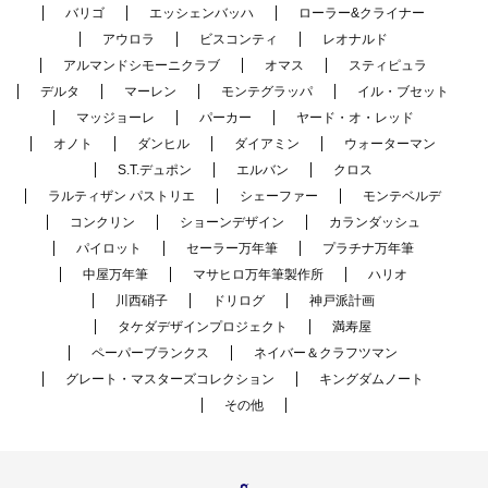
バリゴ
エッシェンバッハ
ローラー&クライナー
アウロラ
ビスコンティ
レオナルド
アルマンドシモーニクラブ
オマス
スティピュラ
デルタ
マーレン
モンテグラッパ
イル・ブセット
マッジョーレ
パーカー
ヤード・オ・レッド
オノト
ダンヒル
ダイアミン
ウォーターマン
S.T.デュポン
エルバン
クロス
ラルティザン パストリエ
シェーファー
モンテベルデ
コンクリン
ショーンデザイン
カランダッシュ
パイロット
セーラー万年筆
プラチナ万年筆
中屋万年筆
マサヒロ万年筆製作所
ハリオ
川西硝子
ドリログ
神戸派計画
タケダデザインプロジェクト
満寿屋
ペーパーブランクス
ネイバー＆クラフツマン
グレート・マスターズコレクション
キングダムノート
その他