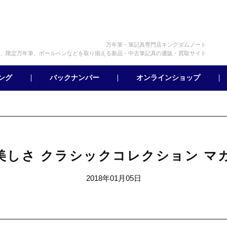
万年筆・筆記具専門店キングダムノート
、限定万年筆、ボールペンなどを取り揃える新品・中古筆記具の通販・買取サイト
オンラインショップ
バックナンバー
ング
美しさ クラシックコレクション マ
2018年01月05日