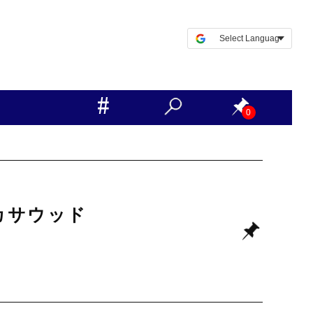
0
カサウッド