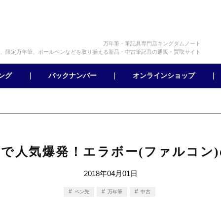
万年筆・筆記具専門店キングダムノート
、限定万年筆、ボールペンなどを取り揃える新品・中古筆記具の通販・買取サイト
オンラインショップ
バックナンバー
ング
で人気爆発！エラボー(ファルコン
2018年04月01日
ペン先
万年筆
中古