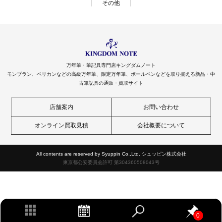
その他
万年筆・筆記具専門店キングダムノート
モンブラン、ペリカンなどの高級万年筆、限定万年筆、ボールペンなどを取り揃える新品・中
古筆記具の通販・買取サイト
店舗案内
お問い合わせ
オンライン買取見積
会社概要について
All contents are reserved by Syuppin Co.,Ltd. シュッピン株式会社
東京都公安委員会許可 第304360508043号
0