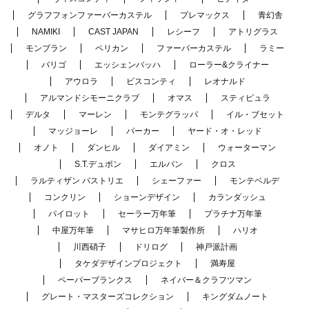
グラフフォンファーバーカステル
プレマックス
青幻舎
NAMIKI
CAST JAPAN
レシーフ
アトリグラス
モンブラン
ペリカン
ファーバーカステル
ラミー
バリゴ
エッシェンバッハ
ローラー&クライナー
アウロラ
ビスコンティ
レオナルド
アルマンドシモーニクラブ
オマス
スティピュラ
デルタ
マーレン
モンテグラッパ
イル・ブセット
マッジョーレ
パーカー
ヤード・オ・レッド
オノト
ダンヒル
ダイアミン
ウォーターマン
S.T.デュポン
エルバン
クロス
ラルティザン パストリエ
シェーファー
モンテベルデ
コンクリン
ショーンデザイン
カランダッシュ
パイロット
セーラー万年筆
プラチナ万年筆
中屋万年筆
マサヒロ万年筆製作所
ハリオ
川西硝子
ドリログ
神戸派計画
タケダデザインプロジェクト
満寿屋
ペーパーブランクス
ネイバー＆クラフツマン
グレート・マスターズコレクション
キングダムノート