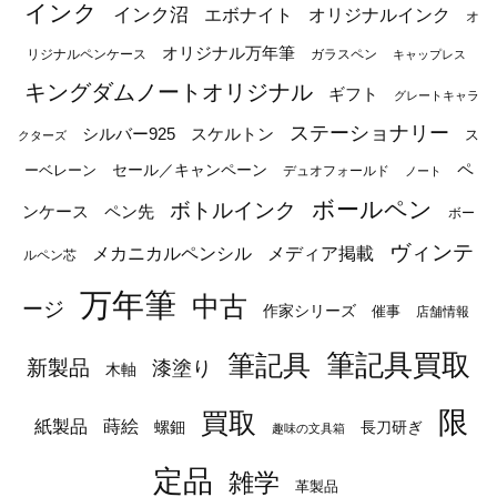
インク
インク沼
エボナイト
オリジナルインク
オ
オリジナル万年筆
リジナルペンケース
ガラスペン
キャップレス
キングダムノートオリジナル
ギフト
グレートキャラ
ステーショナリー
シルバー925
スケルトン
ス
クターズ
ペ
セール／キャンペーン
ーベレーン
デュオフォールド
ノート
ボールペン
ボトルインク
ンケース
ペン先
ボー
ヴィンテ
メカニカルペンシル
メディア掲載
ルペン芯
万年筆
中古
ージ
作家シリーズ
催事
店舗情報
筆記具
筆記具買取
新製品
漆塗り
木軸
限
買取
蒔絵
紙製品
長刀研ぎ
螺鈿
趣味の文具箱
定品
雑学
革製品