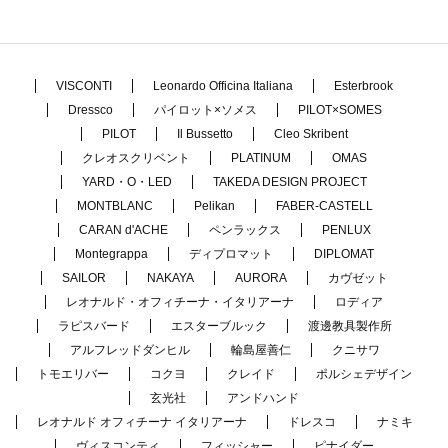
VISCONTI
Leonardo Officina Italiana
Esterbrook
Dressco
パイロット×ソメス
PILOT×SOMES
PILOT
Il Bussetto
Cleo Skribent
クレオスクリベント
PLATINUM
OMAS
YARD・O・LED
TAKEDA DESIGN PROJECT
MONTBLANC
Pelikan
FABER-CASTELL
CARAN d'ACHE
ペンラックス
PENLUX
Montegrappa
ディプロマット
DIPLOMAT
SAILOR
NAKAYA
AURORA
カヴゼット
レオナルド・オフィチーナ・イタリアーナ
ロディア
ラピスバード
エスターブルック
渡邊教具製作所
アルフレッドダンヒル
輪島屋善仁
クニサワ
トモエリバー
コクヨ
クレイド
ポルシェデザイン
玄光社
アンドハンド
レオナルド オフィチーナ イタリアーナ
ドレスコ
ナミキ
ヴィスコンティ
フィッシャー
ピナイダー