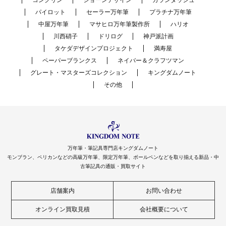
コンクリン
ショーンデザイン
カランダッシュ
パイロット
セーラー万年筆
プラチナ万年筆
中屋万年筆
マサヒロ万年筆製作所
ハリオ
川西硝子
ドリログ
神戸派計画
タケダデザインプロジェクト
満寿屋
ペーパーブランクス
ネイバー＆クラフツマン
グレート・マスターズコレクション
キングダムノート
その他
万年筆・筆記具専門店キングダムノート
モンブラン、ペリカンなどの高級万年筆、限定万年筆、ボールペンなどを取り揃える新品・中
古筆記具の通販・買取サイト
店舗案内
お問い合わせ
オンライン買取見積
会社概要について