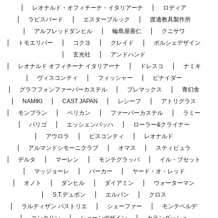
レオナルド・オフィチーナ・イタリアーナ
ロディア
ラピスバード
エスターブルック
渡邊教具製作所
アルフレッドダンヒル
輪島屋善仁
クニサワ
トモエリバー
コクヨ
クレイド
ポルシェデザイン
玄光社
アンドハンド
レオナルド オフィチーナ イタリアーナ
ドレスコ
ナミキ
ヴィスコンティ
フィッシャー
ピナイダー
グラフフォンファーバーカステル
プレマックス
青幻舎
NAMIKI
CAST JAPAN
レシーフ
アトリグラス
モンブラン
ペリカン
ファーバーカステル
ラミー
バリゴ
エッシェンバッハ
ローラー&クライナー
アウロラ
ビスコンティ
レオナルド
アルマンドシモーニクラブ
オマス
スティピュラ
デルタ
マーレン
モンテグラッパ
イル・ブセット
マッジョーレ
パーカー
ヤード・オ・レッド
オノト
ダンヒル
ダイアミン
ウォーターマン
S.T.デュポン
エルバン
クロス
ラルティザン パストリエ
シェーファー
モンテベルデ