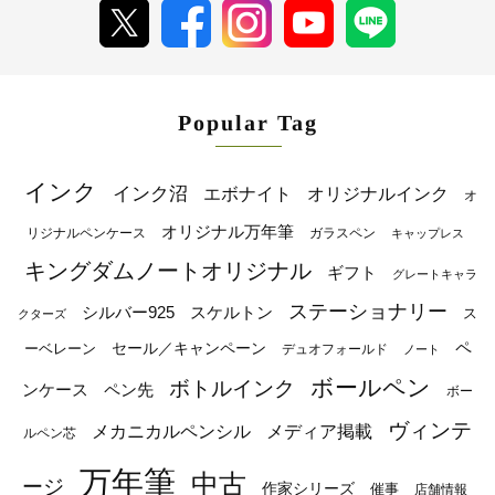
Popular Tag
インク
インク沼
エボナイト
オリジナルインク
オ
オリジナル万年筆
リジナルペンケース
ガラスペン
キャップレス
キングダムノートオリジナル
ギフト
グレートキャラ
ステーショナリー
シルバー925
スケルトン
ス
クターズ
ペ
セール／キャンペーン
ーベレーン
デュオフォールド
ノート
ボールペン
ボトルインク
ンケース
ペン先
ボー
ヴィンテ
メカニカルペンシル
メディア掲載
ルペン芯
万年筆
中古
ージ
作家シリーズ
催事
店舗情報