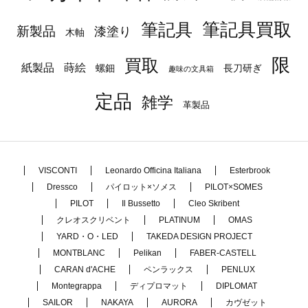
筆記具
筆記具買取
新製品
漆塗り
木軸
限
買取
蒔絵
紙製品
長刀研ぎ
螺鈿
趣味の文具箱
定品
雑学
革製品
VISCONTI
Leonardo Officina Italiana
Esterbrook
Dressco
パイロット×ソメス
PILOT×SOMES
PILOT
Il Bussetto
Cleo Skribent
クレオスクリベント
PLATINUM
OMAS
YARD・O・LED
TAKEDA DESIGN PROJECT
MONTBLANC
Pelikan
FABER-CASTELL
CARAN d'ACHE
ペンラックス
PENLUX
Montegrappa
ディプロマット
DIPLOMAT
SAILOR
NAKAYA
AURORA
カヴゼット