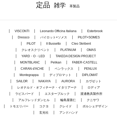
定品
雑学
革製品
VISCONTI
Leonardo Officina Italiana
Esterbrook
Dressco
パイロット×ソメス
PILOT×SOMES
PILOT
Il Bussetto
Cleo Skribent
クレオスクリベント
PLATINUM
OMAS
YARD・O・LED
TAKEDA DESIGN PROJECT
MONTBLANC
Pelikan
FABER-CASTELL
CARAN d'ACHE
ペンラックス
PENLUX
Montegrappa
ディプロマット
DIPLOMAT
SAILOR
NAKAYA
AURORA
カヴゼット
レオナルド・オフィチーナ・イタリアーナ
ロディア
ラピスバード
エスターブルック
渡邊教具製作所
アルフレッドダンヒル
輪島屋善仁
クニサワ
トモエリバー
コクヨ
クレイド
ポルシェデザイン
玄光社
アンドハンド