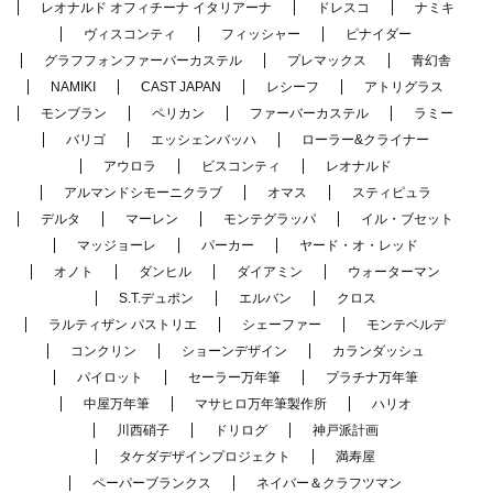
レオナルド オフィチーナ イタリアーナ
ドレスコ
ナミキ
ヴィスコンティ
フィッシャー
ピナイダー
グラフフォンファーバーカステル
プレマックス
青幻舎
NAMIKI
CAST JAPAN
レシーフ
アトリグラス
モンブラン
ペリカン
ファーバーカステル
ラミー
バリゴ
エッシェンバッハ
ローラー&クライナー
アウロラ
ビスコンティ
レオナルド
アルマンドシモーニクラブ
オマス
スティピュラ
デルタ
マーレン
モンテグラッパ
イル・ブセット
マッジョーレ
パーカー
ヤード・オ・レッド
オノト
ダンヒル
ダイアミン
ウォーターマン
S.T.デュポン
エルバン
クロス
ラルティザン パストリエ
シェーファー
モンテベルデ
コンクリン
ショーンデザイン
カランダッシュ
パイロット
セーラー万年筆
プラチナ万年筆
中屋万年筆
マサヒロ万年筆製作所
ハリオ
川西硝子
ドリログ
神戸派計画
タケダデザインプロジェクト
満寿屋
ペーパーブランクス
ネイバー＆クラフツマン