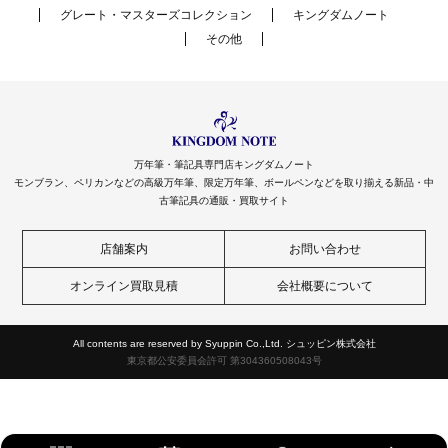
グレート・マスターズコレクション
キングダムノート
その他
万年筆・筆記具専門店キングダムノート
モンブラン、ペリカンなどの高級万年筆、限定万年筆、ボールペンなどを取り揃える新品・中
古筆記具の通販・買取サイト
店舗案内
お問い合わせ
オンライン買取見積
会社概要について
All contents are reserved by Syuppin Co.,Ltd. シュッピン株式会社
東京都公安委員会許可 第304360508043号