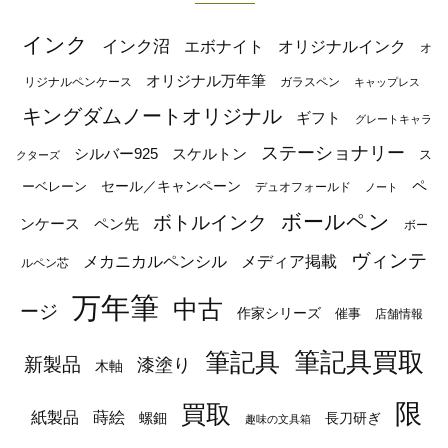
インク
インク沼
エボナイト
オリジナルインク
オ
オリジナル万年筆
リジナルペンケース
ガラスペン
キャップレス
キングダムノートオリジナル
ギフト
グレートキャラ
ステーショナリー
シルバー925
スケルトン
ス
クターズ
ペ
セール／キャンペーン
ーベレーン
デュオフォールド
ノート
ボールペン
ボトルインク
ンケース
ペン先
ボー
ヴィンテ
メカニカルペンシル
メディア掲載
ルペン芯
万年筆
中古
ージ
作家シリーズ
催事
店舗情報
筆記具
筆記具買取
新製品
漆塗り
木軸
限
買取
蒔絵
紙製品
長刀研ぎ
螺鈿
趣味の文具箱