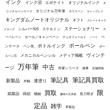
インク
インク沼
エボナイト
オリジナルインク
オ
オリジナル万年筆
リジナルペンケース
ガラスペン
キャップレス
キングダムノートオリジナル
ギフト
グレートキャラ
ステーショナリー
シルバー925
スケルトン
ス
クターズ
ペ
セール／キャンペーン
ーベレーン
デュオフォールド
ノート
ボールペン
ボトルインク
ンケース
ペン先
ボー
ヴィンテ
メカニカルペンシル
メディア掲載
ルペン芯
万年筆
中古
ージ
作家シリーズ
催事
店舗情報
筆記具
筆記具買取
新製品
漆塗り
木軸
限
買取
蒔絵
紙製品
長刀研ぎ
螺鈿
趣味の文具箱
定品
雑学
革製品