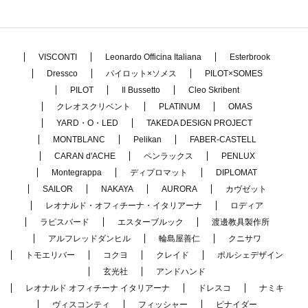
VISCONTI
Leonardo Officina Italiana
Esterbrook
Dressco
パイロット×ソメス
PILOT×SOMES
PILOT
Il Bussetto
Cleo Skribent
クレオスクリベント
PLATINUM
OMAS
YARD・O・LED
TAKEDA DESIGN PROJECT
MONTBLANC
Pelikan
FABER-CASTELL
CARAN d'ACHE
ペンラックス
PENLUX
Montegrappa
ディプロマット
DIPLOMAT
SAILOR
NAKAYA
AURORA
カヴゼット
レオナルド・オフィチーナ・イタリアーナ
ロディア
ラピスバード
エスターブルック
渡邊教具製作所
アルフレッドダンヒル
輪島屋善仁
クニサワ
トモエリバー
コクヨ
クレイド
ポルシェデザイン
玄光社
アンドハンド
レオナルド オフィチーナ イタリアーナ
ドレスコ
ナミキ
ヴィスコンティ
フィッシャー
ピナイダー