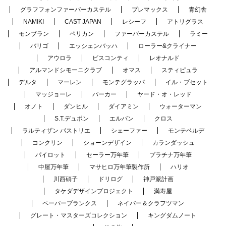
グラフフォンファーバーカステル
プレマックス
青幻舎
NAMIKI
CAST JAPAN
レシーフ
アトリグラス
モンブラン
ペリカン
ファーバーカステル
ラミー
バリゴ
エッシェンバッハ
ローラー&クライナー
アウロラ
ビスコンティ
レオナルド
アルマンドシモーニクラブ
オマス
スティピュラ
デルタ
マーレン
モンテグラッパ
イル・ブセット
マッジョーレ
パーカー
ヤード・オ・レッド
オノト
ダンヒル
ダイアミン
ウォーターマン
S.T.デュポン
エルバン
クロス
ラルティザン パストリエ
シェーファー
モンテベルデ
コンクリン
ショーンデザイン
カランダッシュ
パイロット
セーラー万年筆
プラチナ万年筆
中屋万年筆
マサヒロ万年筆製作所
ハリオ
川西硝子
ドリログ
神戸派計画
タケダデザインプロジェクト
満寿屋
ペーパーブランクス
ネイバー＆クラフツマン
グレート・マスターズコレクション
キングダムノート