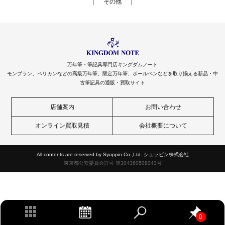
その他
万年筆・筆記具専門店キングダムノート
モンブラン、ペリカンなどの高級万年筆、限定万年筆、ボールペンなどを取り揃える新品・中
古筆記具の通販・買取サイト
店舗案内
お問い合わせ
オンライン買取見積
会社概要について
All contents are reserved by Syuppin Co.,Ltd. シュッピン株式会社
東京都公安委員会許可 第304360508043号
0