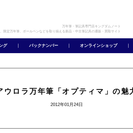
万年筆・筆記具専門店キングダムノート
、限定万年筆、ボールペンなどを取り揃える新品・中古筆記具の通販・買取サイト
オンラインショップ
バックナンバー
ング
アウロラ万年筆「オプティマ」の魅
2012年01月24日