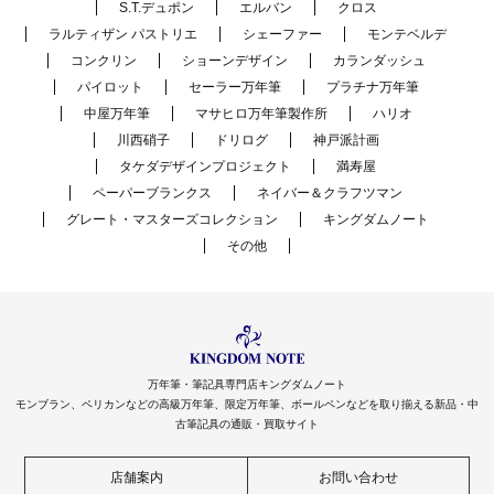
S.T.デュポン
エルバン
クロス
ラルティザン パストリエ
シェーファー
モンテベルデ
コンクリン
ショーンデザイン
カランダッシュ
パイロット
セーラー万年筆
プラチナ万年筆
中屋万年筆
マサヒロ万年筆製作所
ハリオ
川西硝子
ドリログ
神戸派計画
タケダデザインプロジェクト
満寿屋
ペーパーブランクス
ネイバー＆クラフツマン
グレート・マスターズコレクション
キングダムノート
その他
万年筆・筆記具専門店キングダムノート
モンブラン、ペリカンなどの高級万年筆、限定万年筆、ボールペンなどを取り揃える新品・中
古筆記具の通販・買取サイト
店舗案内
お問い合わせ