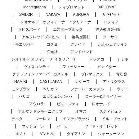
Montegrappa
ディプロマット
DIPLOMAT
SAILOR
NAKAYA
AURORA
カヴゼット
レオナルド・オフィチーナ・イタリアーナ
ロディア
ラピスバード
エスターブルック
渡邊教具製作所
アルフレッドダンヒル
輪島屋善仁
クニサワ
トモエリバー
コクヨ
クレイド
ポルシェデザイン
玄光社
アンドハンド
レオナルド オフィチーナ イタリアーナ
ドレスコ
ナミキ
ヴィスコンティ
フィッシャー
ピナイダー
グラフフォンファーバーカステル
プレマックス
青幻舎
NAMIKI
CAST JAPAN
レシーフ
アトリグラス
モンブラン
ペリカン
ファーバーカステル
ラミー
バリゴ
エッシェンバッハ
ローラー&クライナー
アウロラ
ビスコンティ
レオナルド
アルマンドシモーニクラブ
オマス
スティピュラ
デルタ
マーレン
モンテグラッパ
イル・ブセット
マッジョーレ
パーカー
ヤード・オ・レッド
オノト
ダンヒル
ダイアミン
ウォーターマン