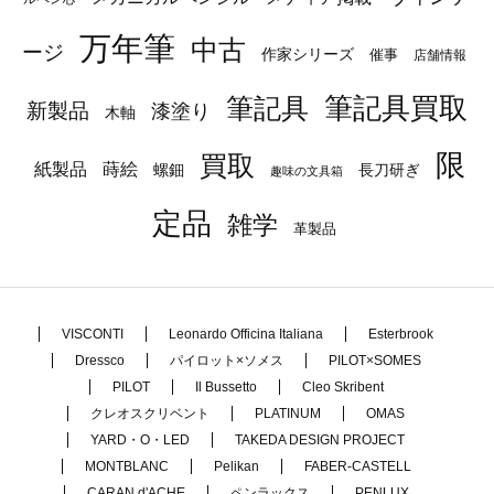
万年筆
中古
ージ
作家シリーズ
催事
店舗情報
筆記具
筆記具買取
新製品
漆塗り
木軸
限
買取
蒔絵
紙製品
長刀研ぎ
螺鈿
趣味の文具箱
定品
雑学
革製品
VISCONTI
Leonardo Officina Italiana
Esterbrook
Dressco
パイロット×ソメス
PILOT×SOMES
PILOT
Il Bussetto
Cleo Skribent
クレオスクリベント
PLATINUM
OMAS
YARD・O・LED
TAKEDA DESIGN PROJECT
MONTBLANC
Pelikan
FABER-CASTELL
CARAN d'ACHE
ペンラックス
PENLUX