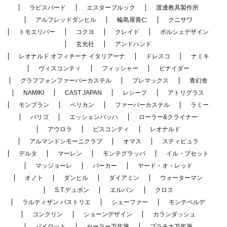
ラピスバード
エスターブルック
渡邊教具製作所
アルフレッドダンヒル
輪島屋善仁
クニサワ
トモエリバー
コクヨ
クレイド
ポルシェデザイン
玄光社
アンドハンド
レオナルド オフィチーナ イタリアーナ
ドレスコ
ナミキ
ヴィスコンティ
フィッシャー
ピナイダー
グラフフォンファーバーカステル
プレマックス
青幻舎
NAMIKI
CAST JAPAN
レシーフ
アトリグラス
モンブラン
ペリカン
ファーバーカステル
ラミー
バリゴ
エッシェンバッハ
ローラー&クライナー
アウロラ
ビスコンティ
レオナルド
アルマンドシモーニクラブ
オマス
スティピュラ
デルタ
マーレン
モンテグラッパ
イル・ブセット
マッジョーレ
パーカー
ヤード・オ・レッド
オノト
ダンヒル
ダイアミン
ウォーターマン
S.T.デュポン
エルバン
クロス
ラルティザン パストリエ
シェーファー
モンテベルデ
コンクリン
ショーンデザイン
カランダッシュ
パイロット
セーラー万年筆
プラチナ万年筆