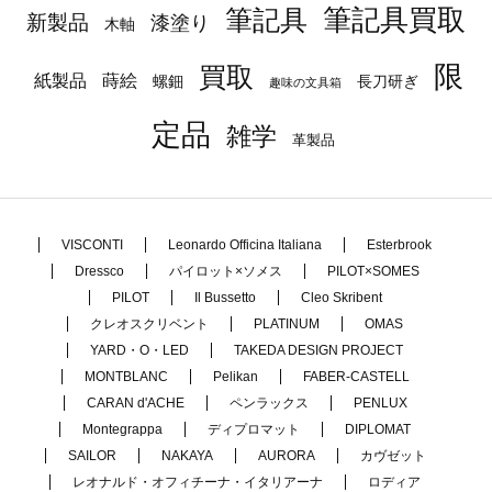
筆記具
筆記具買取
新製品
漆塗り
木軸
限
買取
蒔絵
紙製品
長刀研ぎ
螺鈿
趣味の文具箱
定品
雑学
革製品
VISCONTI
Leonardo Officina Italiana
Esterbrook
Dressco
パイロット×ソメス
PILOT×SOMES
PILOT
Il Bussetto
Cleo Skribent
クレオスクリベント
PLATINUM
OMAS
YARD・O・LED
TAKEDA DESIGN PROJECT
MONTBLANC
Pelikan
FABER-CASTELL
CARAN d'ACHE
ペンラックス
PENLUX
Montegrappa
ディプロマット
DIPLOMAT
SAILOR
NAKAYA
AURORA
カヴゼット
レオナルド・オフィチーナ・イタリアーナ
ロディア