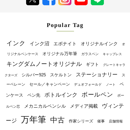
Popular Tag
インク
インク沼
エボナイト
オリジナルインク
オ
オリジナル万年筆
リジナルペンケース
ガラスペン
キャップレス
キングダムノートオリジナル
ギフト
グレートキャラ
ステーショナリー
シルバー925
スケルトン
ス
クターズ
ペ
セール／キャンペーン
ーベレーン
デュオフォールド
ノート
ボールペン
ボトルインク
ンケース
ペン先
ボー
ヴィンテ
メカニカルペンシル
メディア掲載
ルペン芯
万年筆
中古
ージ
作家シリーズ
催事
店舗情報