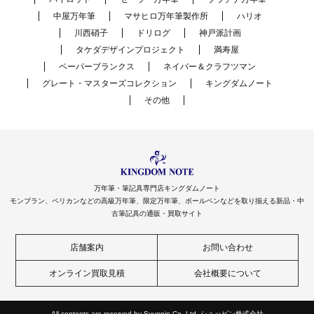
中屋万年筆
マサヒロ万年筆製作所
ハリオ
川西硝子
ドリログ
神戸派計画
タケダデザインプロジェクト
満寿屋
ペーパーブランクス
ネイバー＆クラフツマン
グレート・マスターズコレクション
キングダムノート
その他
万年筆・筆記具専門店キングダムノート
モンブラン、ペリカンなどの高級万年筆、限定万年筆、ボールペンなどを取り揃える新品・中
古筆記具の通販・買取サイト
店舗案内
お問い合わせ
オンライン買取見積
会社概要について
All contents are reserved by Syuppin Co.,Ltd. シュッピン株式会社