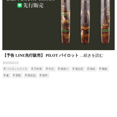
【予告 LINE先行販売】 PILOT パイロット
…続きを読む
2025/02/22
パイロットナミキ
万年筆
中古
漆塗り
筆記具
蒔絵
螺鈿
象
買取
限定品
雑学